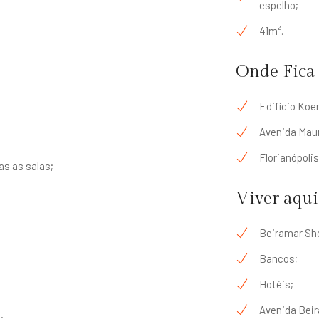
espelho;
41m².
Onde Fica
Edifício Koe
Avenida Maur
Florianópolis
as as salas;
Viver aqui
Beiramar Sh
Bancos;
Hotéis;
Avenida Beir
;