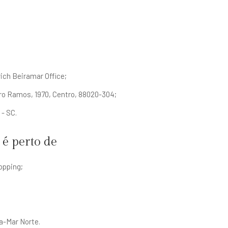
rich Beiramar Office;
o Ramos, 1970, Centro, 88020-304;
 - SC.
 é perto de
opping;
a-Mar Norte.