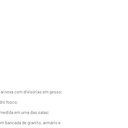
al nova com divisórias em gesso;
dro fosco;
 medida em uma das salas;
om bancada de granito, armário e